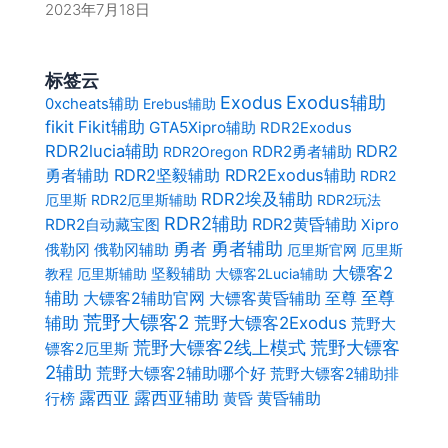
2023年7月18日
标签云
Exodus辅助
Exodus
0xcheats辅助
Erebus辅助
fikit
Fikit辅助
GTA5Xipro辅助
RDR2Exodus
RDR2lucia辅助
RDR2
RDR2勇者辅助
RDR2Oregon
勇者辅助 RDR2坚毅辅助 RDR2Exodus辅助
RDR2
RDR2埃及辅助
厄里斯
RDR2厄里斯辅助
RDR2玩法
RDR2辅助
RDR2自动藏宝图
RDR2黄昏辅助
Xipro
勇者
勇者辅助
俄勒冈辅助
俄勒冈
厄里斯官网
厄里斯
大镖客2
坚毅辅助
教程
厄里斯辅助
大镖客2Lucia辅助
至尊
辅助
大镖客2辅助官网
大镖客黄昏辅助
至尊
荒野大镖客2
辅助
荒野大镖客2Exodus
荒野大
荒野大镖客2线上模式
荒野大镖客
镖客2厄里斯
2辅助
荒野大镖客2辅助哪个好
荒野大镖客2辅助排
露西亚辅助
露西亚
黄昏辅助
黄昏
行榜