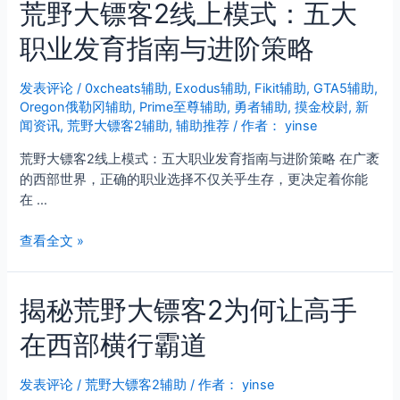
荒野大镖客2线上模式：五大
速
通
职业发育指南与进阶策略
九
大
挑
发表评论
/
0xcheats辅助
,
Exodus辅助
,
Fikit辅助
,
GTA5辅助
,
Oregon俄勒冈辅助
,
Prime至尊辅助
,
勇者辅助
,
摸金校尉
,
新
战
闻资讯
,
荒野大镖客2辅助
,
辅助推荐
/ 作者：
yinse
|
荒
荒野大镖客2线上模式：五大职业发育指南与进阶策略 在广袤
野
的西部世界，正确的职业选择不仅关乎生存，更决定着你能
大
在 …
镖
客
荒
查看全文 »
2
野
大
揭秘荒野大镖客2为何让高手
镖
客
在西部横行霸道
2
线
上
发表评论
/
荒野大镖客2辅助
/ 作者：
yinse