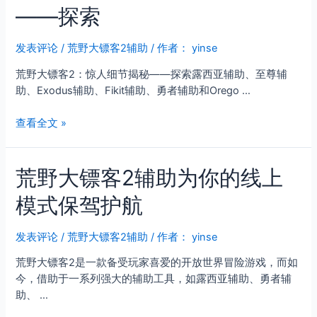
横
——探索
2
行
线
霸
上
发表评论
/
荒野大镖客2辅助
/ 作者：
yinse
道
模
荒野大镖客2：惊人细节揭秘——探索露西亚辅助、至尊辅
式
助、Exodus辅助、Fikit辅助、勇者辅助和Orego …
日
常
荒
查看全文 »
玩
野
法
大
探
荒野大镖客2辅助为你的线上
镖
析
客
模式保驾护航
2：
惊
人
发表评论
/
荒野大镖客2辅助
/ 作者：
yinse
细
荒野大镖客2是一款备受玩家喜爱的开放世界冒险游戏，而如
节
今，借助于一系列强大的辅助工具，如露西亚辅助、勇者辅
揭
助、 …
秘