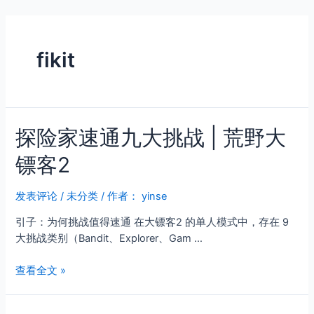
跳
至
内
fikit
容
探险家速通九大挑战 | 荒野大
镖客2
发表评论
/
未分类
/ 作者：
yinse
引子：为何挑战值得速通 在大镖客2 的单人模式中，存在 9
大挑战类别（Bandit、Explorer、Gam …
探
查看全文 »
险
家