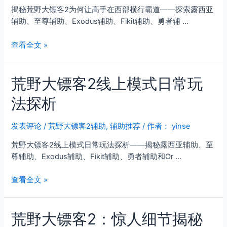
模
揭秘荒野大镖客2为何让高手在西部横行霸道——探索露西亚
式：
辅助、至尊辅助、Exodus辅助、Fikit辅助、勇者辅 …
五
大
揭
查看全文 »
职
秘
业
荒
发
荒野大镖客2线上模式日常玩
野
育
大
指
法探析
镖
南
客
与
2
发表评论
/
荒野大镖客2辅助
,
辅助推荐
/ 作者：
yinse
进
为
阶
荒野大镖客2线上模式日常玩法探析——揭秘露西亚辅助、至
何
策
尊辅助、Exodus辅助、Fikit辅助、勇者辅助和Or …
让
略
高
荒
查看全文 »
手
野
在
大
西
荒野大镖客2：惊人细节揭秘
镖
部
客