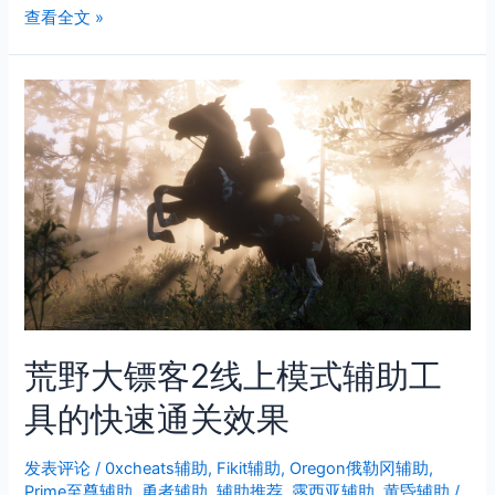
——
荒
查看全文 »
探
野
索
大
镖
客
2
辅
助
为
你
的
线
上
模
荒野大镖客2线上模式辅助工
式
保
具的快速通关效果
驾
护
发表评论
/
0xcheats辅助
,
Fikit辅助
,
Oregon俄勒冈辅助
,
航
Prime至尊辅助
,
勇者辅助
,
辅助推荐
,
露西亚辅助
,
黄昏辅助
/