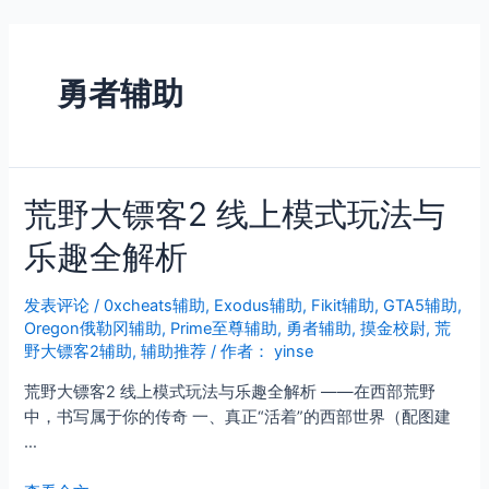
跳
至
内
勇者辅助
容
荒野大镖客2 线上模式玩法与
乐趣全解析
发表评论
/
0xcheats辅助
,
Exodus辅助
,
Fikit辅助
,
GTA5辅助
,
Oregon俄勒冈辅助
,
Prime至尊辅助
,
勇者辅助
,
摸金校尉
,
荒
野大镖客2辅助
,
辅助推荐
/ 作者：
yinse
荒野大镖客2 线上模式玩法与乐趣全解析 ——在西部荒野
中，书写属于你的传奇 一、真正“活着”的西部世界（配图建
…