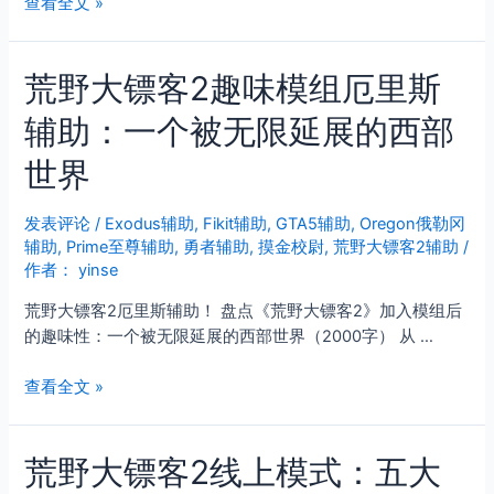
荒
查看全文 »
野
大
荒野大镖客2趣味模组厄里斯
镖
客
辅助：一个被无限延展的西部
2
线
世界
上
模
发表评论
/
Exodus辅助
,
Fikit辅助
,
GTA5辅助
,
Oregon俄勒冈
式
辅助
,
Prime至尊辅助
,
勇者辅助
,
摸金校尉
,
荒野大镖客2辅助
/
玩
作者：
yinse
法
与
荒野大镖客2厄里斯辅助！ 盘点《荒野大镖客2》加入模组后
乐
的趣味性：一个被无限延展的西部世界（2000字） 从 …
趣
全
荒
查看全文 »
解
野
析
大
荒野大镖客2线上模式：五大
镖
客