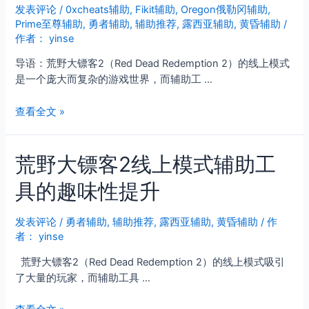
发表评论
/
0xcheats辅助
,
Fikit辅助
,
Oregon俄勒冈辅助
,
现
Prime至尊辅助
,
勇者辅助
,
辅助推荐
,
露西亚辅助
,
黄昏辅助
/
作者：
yinse
导语：荒野大镖客2（Red Dead Redemption 2）的线上模式
是一个庞大而复杂的游戏世界，而辅助工 …
荒
查看全文 »
野
大
荒野大镖客2线上模式辅助工
镖
客
具的趣味性提升
2
线
上
发表评论
/
勇者辅助
,
辅助推荐
,
露西亚辅助
,
黄昏辅助
/ 作
者：
yinse
模
式
荒野大镖客2（Red Dead Redemption 2）的线上模式吸引
辅
了大量的玩家，而辅助工具 …
助
工