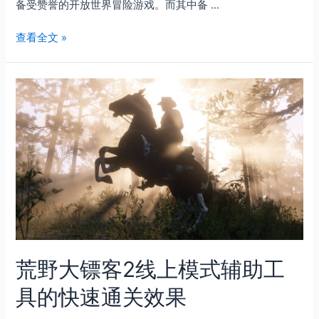
部
备受赞誉的开放世界冒险游戏。而其中备 …
五
世
大
界
荒
查看全文 »
职
野
业
大
发
镖
育
客
指
2
南
Fortitude
与
–
进
勇
阶
者
策
辅
略
助
的
强
荒野大镖客2线上模式辅助工
大
功
具的快速通关效果
能
体