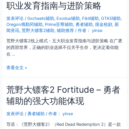
职业发育指南与进阶策略
2
趣
味
发表评论
/
0xcheats辅助
,
Exodus辅助
,
Fikit辅助
,
GTA5辅助
,
Oregon俄勒冈辅助
,
Prime至尊辅助
,
勇者辅助
,
摸金校尉
,
新
模
闻资讯
,
荒野大镖客2辅助
,
辅助推荐
/ 作者：
yinse
组
厄
荒野大镖客2线上模式：五大职业发育指南与进阶策略 在广袤
里
的西部世界，正确的职业选择不仅关乎生存，更决定着你能
斯
在 …
辅
助：
荒
查看全文 »
一
野
个
大
被
荒野大镖客2 Fortitude – 勇者
镖
无
客
限
辅助的强大功能体现
2
延
线
展
上
发表评论
/
勇者辅助
/ 作者：
yinse
的
模
西
导语：《荒野大镖客2》（Red Dead Redemption 2）是一款
式：