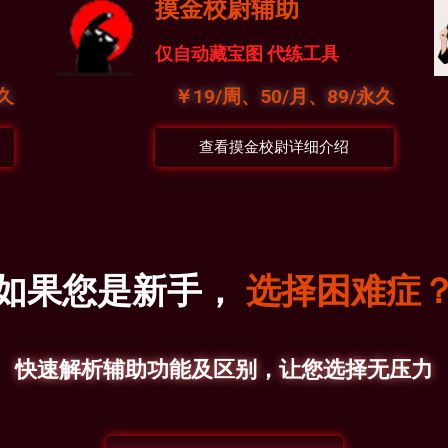
摸金校尉辅助
仅自动藏宝图 代练工具
永久
￥19/周、50/月、89/永久
查看摸金校尉详细介绍
果您是新手，
不
道
哪
款
适
合
快速解析辅助功能及区别，让您选择无压力