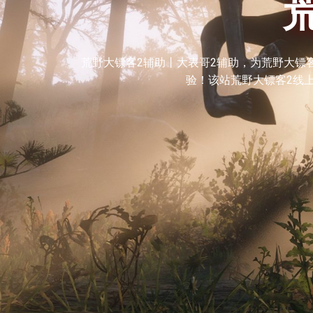
荒野大镖客2辅助丨大表哥2辅助，为荒野大镖客
验！该站荒野大镖客2线