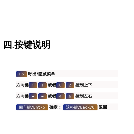
四.按键说明
呼出/隐藏菜单
F5
方向键
或者
控制上下
↑
↓
8
2
方向键
或者
控制左右
←
→
4
6
确定；
返回
回车键/Ent/5
退格键/Back/0