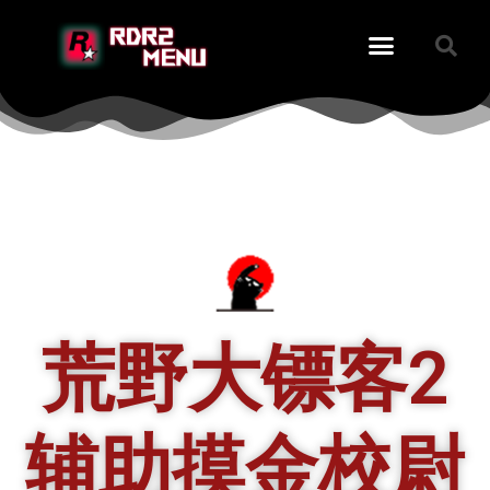
荒野大镖客2
辅助摸金校尉