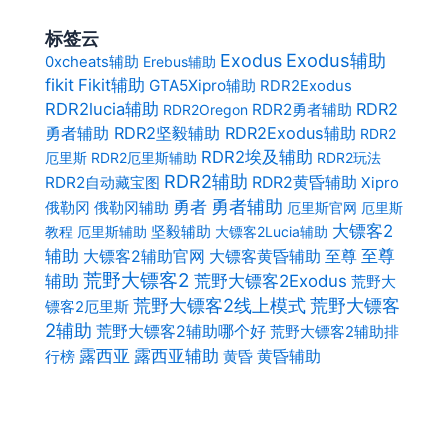
标签云
Exodus辅助
Exodus
0xcheats辅助
Erebus辅助
fikit
Fikit辅助
GTA5Xipro辅助
RDR2Exodus
RDR2lucia辅助
RDR2
RDR2勇者辅助
RDR2Oregon
勇者辅助 RDR2坚毅辅助 RDR2Exodus辅助
RDR2
RDR2埃及辅助
厄里斯
RDR2厄里斯辅助
RDR2玩法
RDR2辅助
RDR2自动藏宝图
RDR2黄昏辅助
Xipro
勇者
勇者辅助
俄勒冈辅助
俄勒冈
厄里斯官网
厄里斯
大镖客2
坚毅辅助
教程
厄里斯辅助
大镖客2Lucia辅助
至尊
辅助
大镖客2辅助官网
大镖客黄昏辅助
至尊
荒野大镖客2
辅助
荒野大镖客2Exodus
荒野大
荒野大镖客2线上模式
荒野大镖客
镖客2厄里斯
2辅助
荒野大镖客2辅助哪个好
荒野大镖客2辅助排
露西亚辅助
露西亚
黄昏辅助
黄昏
行榜