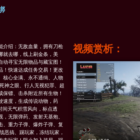
绑
视频赏析：
能介绍：无敌血量，拥有刀枪
哪就去哪，线上刷金条，美
自动寻宝无限物品与藏宝图！
品！快速达成任务交易！更改
、核心全满、永不通缉、人物
限死神之眼、行人无视犯罪、超
成保镖、击杀附近所有生物！
驶速度，生成传说动物，药
局时间天气积雪风向，标点透
视，无限弹药、发射天基炮、
击、重力子弹、爆炸子弹、复
观战恶搞、踢玩家，冻结玩家，