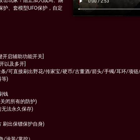
攻击玩家！阻止加入战局、踢
护、套模型UFO保护，自定
键开启辅助功能开关]
开以及多开]
条/可直接刷出野花/传家宝/硬币/古董酒/箭头/手镯/耳环/项链/
等)
刷钱
要关闭所有的防护)
无法永久保存)
 刷出保镖保护自身)
色/涂装/掌控）