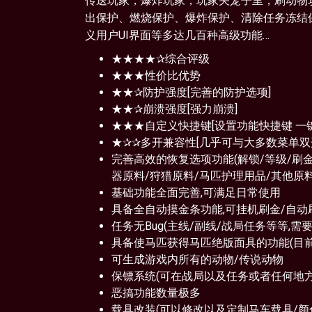
传送玩家，爆炸玩家，玩家关笼子里，刷动物
出保护、燃烧保护、爆炸保护、清除任务冻结保
义用户UI界面等多达几百种高级功能…
★★★★✰综合评级
★★★性价比优势
★★✰防护强度[完善的防护选项]
★★✰崩溃强度[强力崩溃]
★★★自定义快捷键[设置功能快捷键 一
★✰✰多开兼容性[几乎可与大多数菜单双
完善高效的恢复选项功能(解锁/等级/刷金
器原料/狩猎原料/马匹护理用品/其他原料
基础功能全面完善,可满足日常使用
具备全自动摸金条功能,可挂机刷金/自动
任务无Bug(主线/副线/战局任务等等,需
具备使马匹获得马匹绝版面具的功能(目前
可生成游戏内所有的动物/传说动物
保镖系统(可在战局以及任务或者任何地方
恶搞功能数量极多
载具改装(可以修改以及定制马车载具/颜