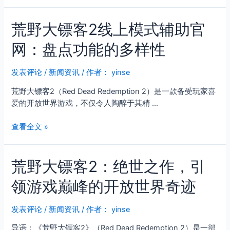
野
探
大
析
荒野大镖客2线上模式辅助官
镖
客
网：盘点功能的多样性
2
辅
助
发表评论
/
新闻资讯
/ 作者：
yinse
为
荒野大镖客2（Red Dead Redemption 2）是一款备受玩家喜
你
爱的开放世界游戏，不仅令人陶醉于其精 …
的
线
荒
查看全文 »
上
野
模
大
式
荒野大镖客2：绝世之作，引
镖
保
客
驾
领游戏巅峰的开放世界奇迹
2
护
线
航
上
发表评论
/
新闻资讯
/ 作者：
yinse
模
导语：《荒野大镖客2》（Red Dead Redemption 2）是一部