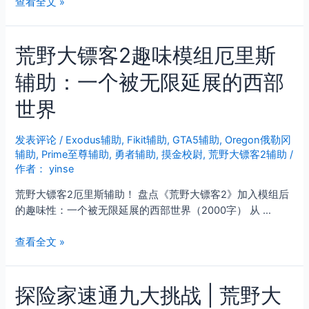
荒
查看全文 »
野
大
荒野大镖客2趣味模组厄里斯
镖
客
辅助：一个被无限延展的西部
2
线
世界
上
模
发表评论
/
Exodus辅助
,
Fikit辅助
,
GTA5辅助
,
Oregon俄勒冈
式
辅助
,
Prime至尊辅助
,
勇者辅助
,
摸金校尉
,
荒野大镖客2辅助
/
玩
作者：
yinse
法
与
荒野大镖客2厄里斯辅助！ 盘点《荒野大镖客2》加入模组后
乐
的趣味性：一个被无限延展的西部世界（2000字） 从 …
趣
全
荒
查看全文 »
解
野
析
大
探险家速通九大挑战 | 荒野大
镖
客