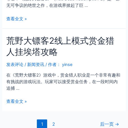
式
无可争议的绝世之作，在游戏界掀起了巨 …
辅
助
荒
查看全文 »
官
野
网：
大
盘
荒野大镖客2线上模式赏金猎
镖
点
客
功
人挂埃塔攻略
2：
能
绝
的
世
发表评论
/
新闻资讯
/ 作者：
yinse
多
之
样
在《荒野大镖客2》游戏中，赏金猎人职业是一个非常有趣和
作，
性
有挑战的游戏玩法。玩家可以接受赏金任务，在一段时间内
引
追捕 …
领
游
荒
查看全文 »
戏
野
巅
大
峰
镖
文
的
1
2
后一页
→
客