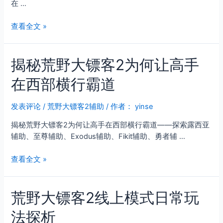
部
在 …
镖
世
客
界
荒
查看全文 »
2
野
大
揭秘荒野大镖客2为何让高手
镖
客
在西部横行霸道
2
线
上
发表评论
/
荒野大镖客2辅助
/ 作者：
yinse
模
揭秘荒野大镖客2为何让高手在西部横行霸道——探索露西亚
式：
辅助、至尊辅助、Exodus辅助、Fikit辅助、勇者辅 …
五
大
揭
查看全文 »
职
秘
业
荒
发
荒野大镖客2线上模式日常玩
野
育
大
指
法探析
镖
南