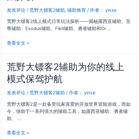
客
与
2
发表评论
/
荒野大镖客2辅助
,
辅助推荐
/ 作者：
yinse
进
为
阶
荒野大镖客2线上模式日常玩法探析——揭秘露西亚辅助、至
何
策
尊辅助、Exodus辅助、Fikit辅助、勇者辅助和Or …
让
略
高
荒
查看全文 »
手
野
在
大
西
荒野大镖客2辅助为你的线上
镖
部
客
横
模式保驾护航
2
行
线
霸
上
发表评论
/
荒野大镖客2辅助
/ 作者：
yinse
道
模
荒野大镖客2是一款备受玩家喜爱的开放世界冒险游戏，而如
式
今，借助于一系列强大的辅助工具，如露西亚辅助、勇者辅
日
助、 …
常
玩
荒
查看全文 »
法