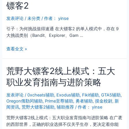
镖客2
2
趣
味
发表评论
/
未分类
/ 作者：
yinse
模
引子：为何挑战值得速通 在大镖客2 的单人模式中，存在 9
组
大挑战类别（Bandit、Explorer、Gam …
厄
里
探
查看全文 »
斯
险
辅
家
助：
荒野大镖客2线上模式：五大
速
一
通
个
职业发育指南与进阶策略
九
被
大
无
挑
发表评论
/
0xcheats辅助
,
Exodus辅助
,
Fikit辅助
,
GTA5辅助
,
限
Oregon俄勒冈辅助
,
Prime至尊辅助
,
勇者辅助
,
摸金校尉
,
新
战
延
闻资讯
,
荒野大镖客2辅助
,
辅助推荐
/ 作者：
yinse
|
展
荒
的
荒野大镖客2线上模式：五大职业发育指南与进阶策略 在广袤
野
西
的西部世界，正确的职业选择不仅关乎生存，更决定着你能
大