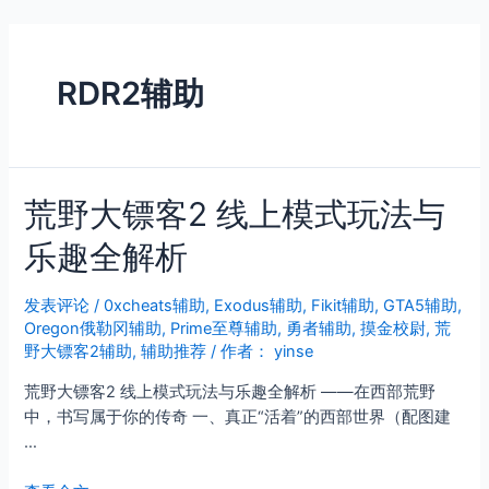
跳
至
内
RDR2辅助
容
荒野大镖客2 线上模式玩法与
乐趣全解析
发表评论
/
0xcheats辅助
,
Exodus辅助
,
Fikit辅助
,
GTA5辅助
,
Oregon俄勒冈辅助
,
Prime至尊辅助
,
勇者辅助
,
摸金校尉
,
荒
野大镖客2辅助
,
辅助推荐
/ 作者：
yinse
荒野大镖客2 线上模式玩法与乐趣全解析 ——在西部荒野
中，书写属于你的传奇 一、真正“活着”的西部世界（配图建
…