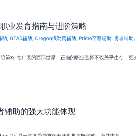
大职业发育指南与进阶策略
t辅助
,
GTA5辅助
,
Oregon俄勒冈辅助
,
Prime至尊辅助
,
勇者辅助
阶策略 在广袤的西部世界，正确的职业选择不仅关乎生存，更决
– 勇者辅助的强大功能体现
mption 2）是一款备受赞誉的开放世界冒险游戏。而其中备 …