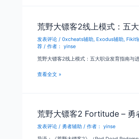
家
速
通
荒野大镖客2线上模式：五
九
大
发表评论
/
0xcheats辅助
,
Exodus辅助
,
Fiki
挑
荐
/ 作者：
yinse
战
|
荒野大镖客2线上模式：五大职业发育指南与进
荒
野
荒
查看全文 »
大
野
镖
大
客
镖
2
客
荒野大镖客2 Fortitude 
2
线
发表评论
/
勇者辅助
/ 作者：
yinse
上
模
导语：《荒野大镖客2》（Red Dead Rede