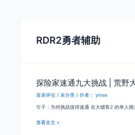
跳
至
内
容
RDR2勇者辅助
探险家速通九大挑战 | 荒野
发表评论
/
未分类
/ 作者：
yinse
引子：为何挑战值得速通 在大镖客2 的单人模式中，存
探
查看全文 »
险