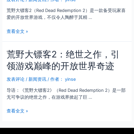
限
战
延
荒野大镖客2（Red Dead Redemption 2）是一款备受玩家喜
|
展
爱的开放世界游戏，不仅令人陶醉于其精 …
荒
的
野
西
荒
查看全文 »
大
部
野
镖
世
大
客
界
荒野大镖客2：绝世之作，引
镖
2
客
领游戏巅峰的开放世界奇迹
2
线
上
发表评论
/
新闻资讯
/ 作者：
yinse
模
导语：《荒野大镖客2》（Red Dead Redemption 2）是一部
式
无可争议的绝世之作，在游戏界掀起了巨 …
辅
助
荒
查看全文 »
官
野
网：
大
盘
镖