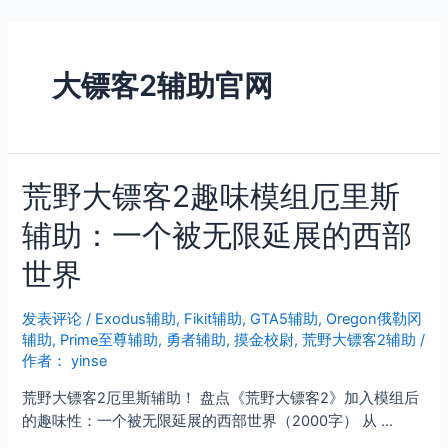
跳
至
内
大镖客2辅助官网
容
荒野大镖客2趣味模组厄里斯
辅助：一个被无限延展的西部
世界
发表评论
/
Exodus辅助
,
Fikit辅助
,
GTA5辅助
,
Oregon俄勒冈
辅助
,
Prime至尊辅助
,
勇者辅助
,
摸金校尉
,
荒野大镖客2辅助
/
作者：
yinse
荒野大镖客2厄里斯辅助！ 盘点《荒野大镖客2》加入模组后
的趣味性：一个被无限延展的西部世界（2000字） 从 …