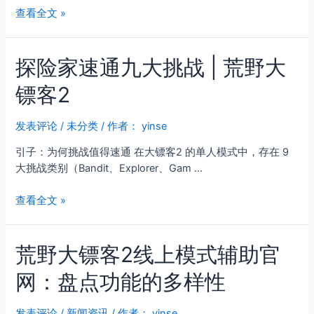
荒
查看全文 »
野
大
探险家速通九大挑战 | 荒野大
镖
客
镖客2
2
趣
味
发表评论
/
未分类
/ 作者：
yinse
模
引子：为何挑战值得速通 在大镖客2 的单人模式中，存在 9
组
大挑战类别（Bandit、Explorer、Gam …
厄
里
探
查看全文 »
斯
险
辅
家
助：
荒野大镖客2线上模式辅助官
速
一
通
个
网：盘点功能的多样性
九
被
大
无
挑
发表评论
/
新闻资讯
/ 作者：
yinse