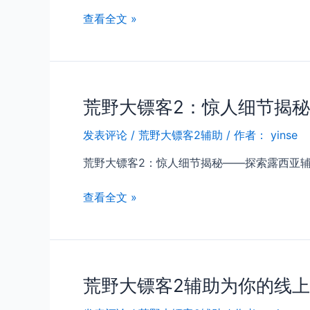
史
让
揭
查看全文 »
诗
我
秘
们
荒
游
野
戏
大
变
荒野大镖客2：惊人细节揭
镖
得
客
轻
发表评论
/
荒野大镖客2辅助
/ 作者：
yinse
2
松
为
荒野大镖客2：惊人细节揭秘——探索露西亚辅助、至
何
让
荒
查看全文 »
高
野
手
大
在
镖
西
客
部
荒野大镖客2辅助为你的线
2：
横
惊