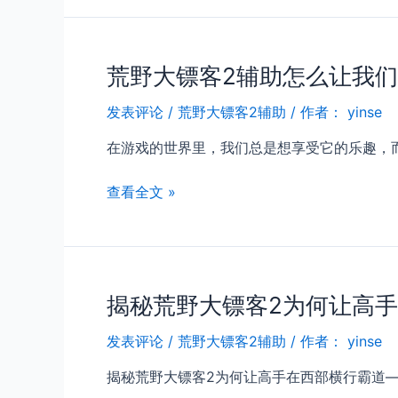
《荒
野
大
荒野大镖客2辅助怎么让我
镖
客
发表评论
/
荒野大镖客2辅助
/ 作者：
yinse
2》
全
在游戏的世界里，我们总是想享受它的乐趣，
新
版
荒
查看全文 »
本
野
评
大
测：
镖
更
客
真
揭秘荒野大镖客2为何让高
2
实
辅
的
发表评论
/
荒野大镖客2辅助
/ 作者：
yinse
助
西
怎
揭秘荒野大镖客2为何让高手在西部横行霸道——探
部
么