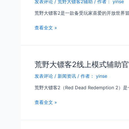
行
发表评论
/
荒野大镖客2辅助
/ 作者：
yinse
人
霸
细
荒野大镖客2是一款备受玩家喜爱的开放世界
道
节
揭
荒
查看全文 »
秘
野
——
大
探
镖
索
客
荒野大镖客2线上模式辅助
2
辅
发表评论
/
新闻资讯
/ 作者：
yinse
助
为
荒野大镖客2（Red Dead Redemptio
你
的
荒
查看全文 »
线
野
上
大
模
镖
式