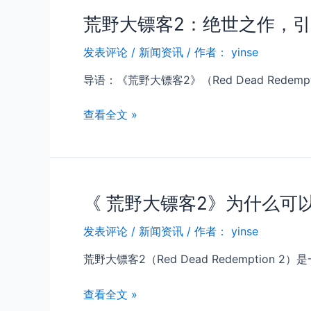
客
保
荒野大镖客2：绝世之作，
2
驾
线
护
发表评论
/
新闻资讯
/ 作者：
yinse
上
航
模
导语：《荒野大镖客2》（Red Dead Rede
式
辅
荒
查看全文 »
助
野
官
大
网：
镖
盘
客
点
《 荒野大镖客2》为什么可
2：
功
绝
能
发表评论
/
新闻资讯
/ 作者：
yinse
世
的
之
荒野大镖客2（Red Dead Redemption 2）
多
作，
样
引
《
查看全文 »
性
领
荒