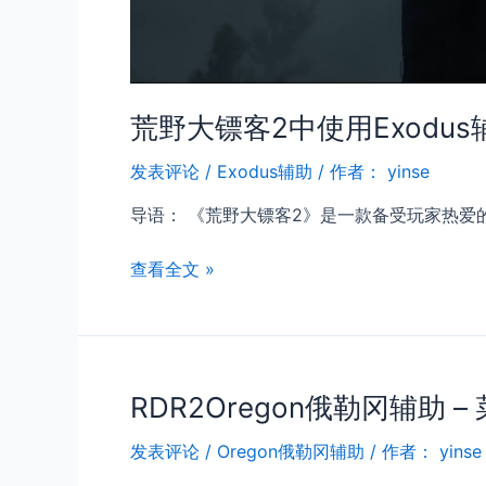
荒野大镖客2中使用Exodu
发表评论
/
Exodus辅助
/ 作者：
yinse
导语： 《荒野大镖客2》是一款备受玩家热爱的
荒
查看全文 »
野
大
镖
客
RDR2Oregon俄勒冈辅助
2
中
发表评论
/
Oregon俄勒冈辅助
/ 作者：
yinse
使
用