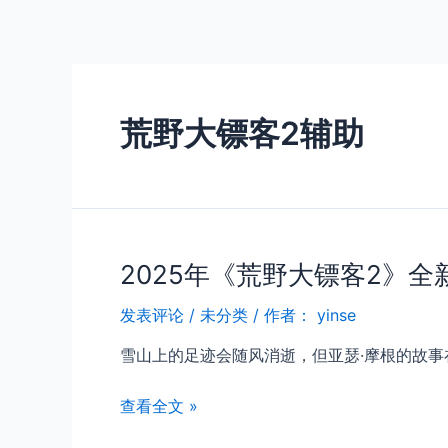
跳
至
内
容
荒野大镖客2辅助
2025年《荒野大镖客2》
发表评论
/
未分类
/ 作者：
yinse
雪山上的足迹会随风消逝，但亚瑟·摩根的故事在
2025
查看全文 »
年