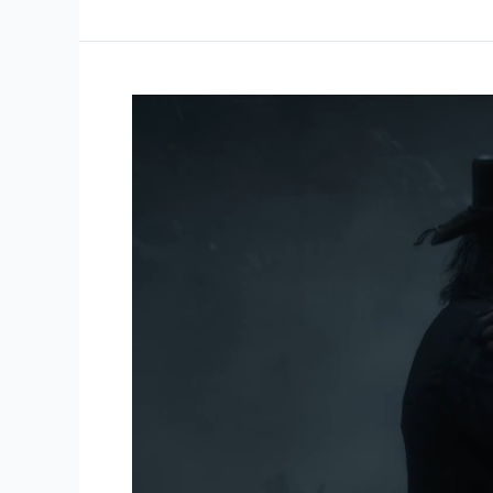
游
野
戏
大
巅
镖
峰
客
的
2》
开
为
放
什
世
么
界
可
奇
以
迹
年
年
得
奖