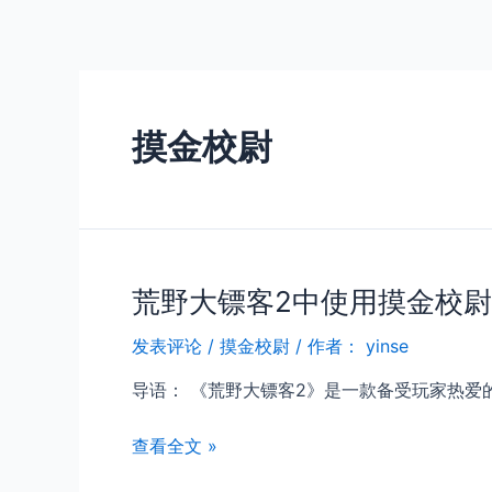
跳
至
内
容
摸金校尉
荒野大镖客2中使用摸金校
发表评论
/
摸金校尉
/ 作者：
yinse
导语： 《荒野大镖客2》是一款备受玩家热爱
荒
查看全文 »
野